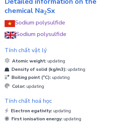
Detailed information on the
chemical
Na
Sx
2
Sodium polysulfide
Sodium polysulfide
Tính chất vật lý
Atomic weight:
updating
Density of solid (kg/m3):
updating
Boiling point (°C):
updating
Color:
updating
Tính chất hoá học
Electron egativity:
updating
First ionisation energy:
updating