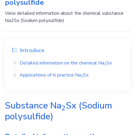
polysulfide
View detailed information about the chemical substance
Na2Sx (Sodium polysulfide)
Introduce
Detailed information on the chemical
Na
Sx
2
Applications of in practice
Na
Sx
2
Substance
Na
Sx
(Sodium
2
polysulfide)