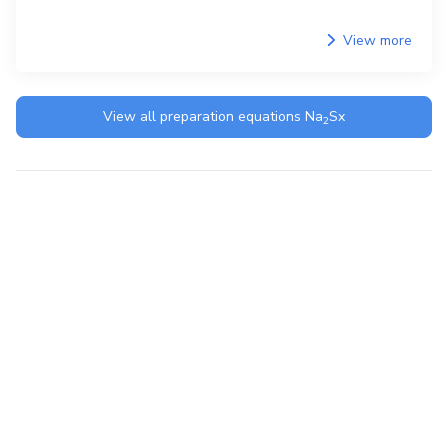
View more
View all preparation equations
Na
Sx
2