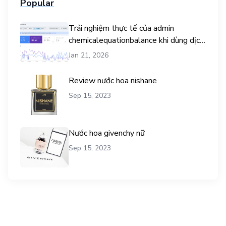
Popular
Trải nghiệm thực tế của admin
chemicalequationbalance khi dùng dịch
vụ mua traffic user
Jan 21, 2026
Review nước hoa nishane
Sep 15, 2023
Nước hoa givenchy nữ
Sep 15, 2023