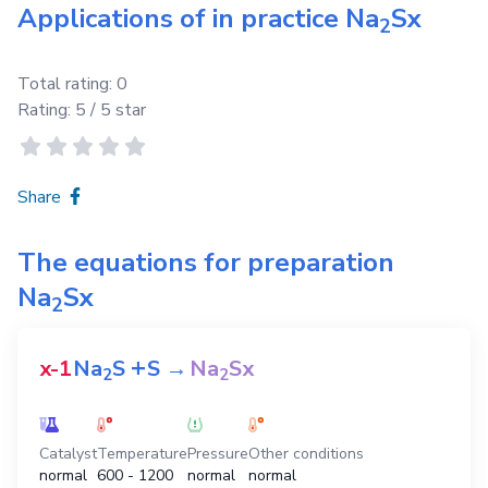
Applications of in practice
Na
Sx
2
Total rating:
0
Rating:
5
/ 5 star
Share
The equations for preparation
Na
Sx
2
+
x-1
Na
S
S
→
Na
Sx
2
2
Catalyst
Temperature
Pressure
Other conditions
normal
600 - 1200
normal
normal