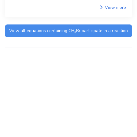
View more
View all equations containing
CH
Br
participate in a reaction
3