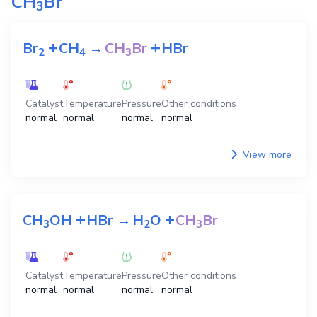
CH
Br
3
+
+
Br
CH
→
CH
Br
HBr
2
4
3
Catalyst
Temperature
Pressure
Other conditions
normal
normal
normal
normal
View more
+
+
CH
OH
HBr
→
H
O
CH
Br
3
2
3
Catalyst
Temperature
Pressure
Other conditions
normal
normal
normal
normal