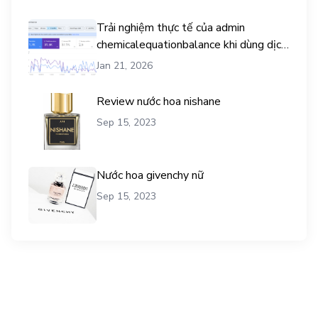
Trải nghiệm thực tế của admin
chemicalequationbalance khi dùng dịch
vụ mua traffic user
Jan 21, 2026
Review nước hoa nishane
Sep 15, 2023
Nước hoa givenchy nữ
Sep 15, 2023