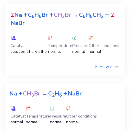
+
+
+
2
Na
C
H
Br
CH
Br
→
C
H
CH
2
6
5
3
6
5
3
NaBr
Catalyst
Temperature
Pressure
Other conditions
solution of dry ether
normal
normal
normal
View more
+
+
Na
CH
Br
→
C
H
NaBr
3
2
6
Catalyst
Temperature
Pressure
Other conditions
normal
normal
normal
normal