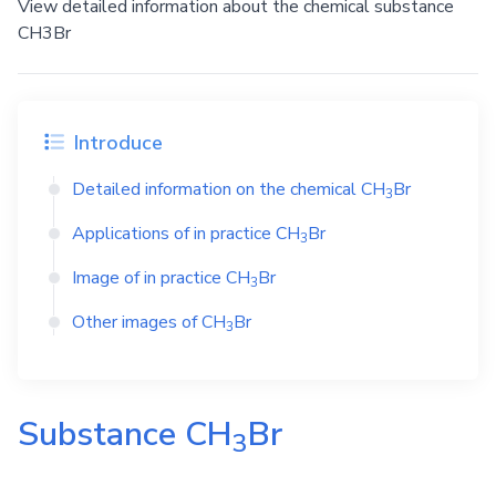
View detailed information about the chemical substance
CH3Br
Introduce
Detailed information on the chemical
CH
Br
3
Applications of in practice
CH
Br
3
Image of in practice
CH
Br
3
Other images of
CH
Br
3
Substance
CH
Br
3