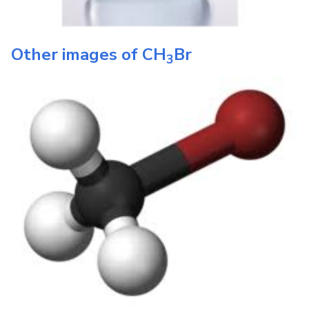
Other images of
CH
Br
3