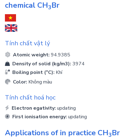
chemical
CH
Br
3
Tính chất vật lý
Atomic weight:
94.9385
Density of solid (kg/m3):
3974
Boiling point (°C):
Khí
Color:
Không màu
Tính chất hoá học
Electron egativity:
updating
First ionisation energy:
updating
Applications of in practice
CH
Br
3