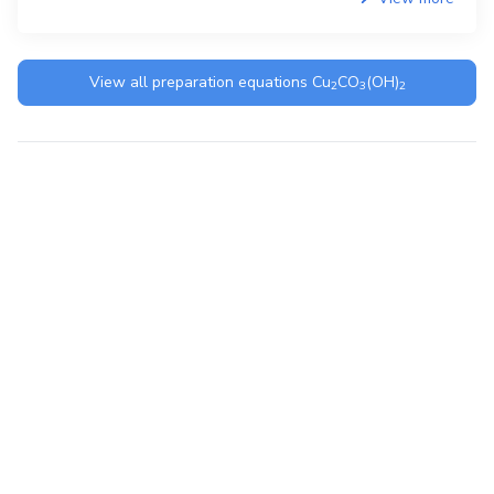
View all preparation equations
Cu
CO
(OH)
2
3
2