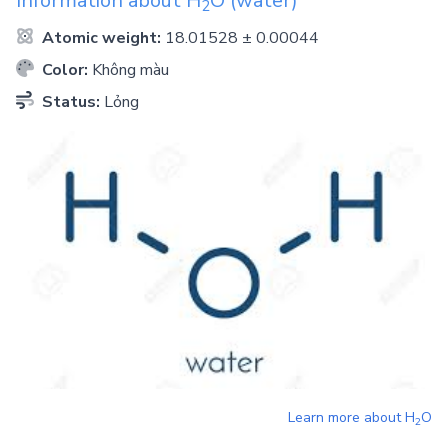
Information about
H
O
(water)
2
Atomic weight:
18.01528 ± 0.00044
Color:
Không màu
Status:
Lỏng
Learn more about
H
O
2