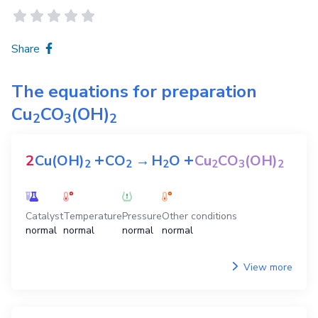
Share
The equations for preparation
Cu
CO
(OH)
2
3
2
+
+
2
Cu(OH)
CO
→
H
O
Cu
CO
(OH)
2
2
2
2
3
2
Catalyst
Temperature
Pressure
Other conditions
normal
normal
normal
normal
View more