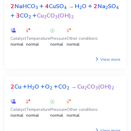
+
+
2
NaHCO
4
CuSO
→
H
O
2
Na
SO
3
4
2
2
4
+
+
3
CO
Cu
CO
(OH)
2
2
3
2
Catalyst
Temperature
Pressure
Other conditions
normal
normal
normal
normal
View more
+
+
+
2
Cu
H
O
O
CO
→
Cu
CO
(OH)
2
2
2
2
3
2
Catalyst
Temperature
Pressure
Other conditions
normal
normal
normal
normal
View more