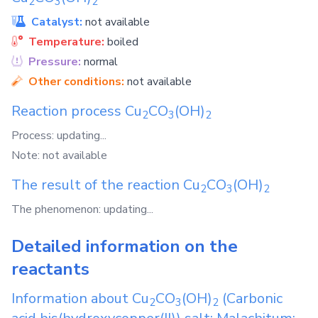
2
3
2
Catalyst:
not available
Temperature:
boiled
Pressure:
normal
Other conditions:
not available
Reaction process
Cu
CO
(OH)
2
3
2
Process: updating...
Note: not available
The result of the reaction
Cu
CO
(OH)
2
3
2
The phenomenon: updating...
Detailed information on the
reactants
Information about
Cu
CO
(OH)
(Carbonic
2
3
2