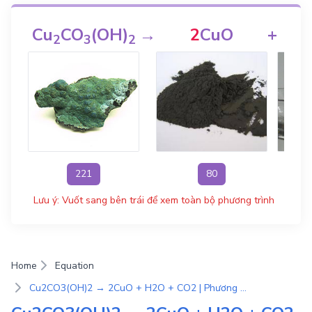
Cu
CO
(OH)
→
2
CuO
+
2
3
2
221
80
Lưu ý: Vuốt sang bên trái để xem toàn bộ phương trình
Home
Equation
Cu2CO3(OH)2 → 2CuO + H2O + CO2 | Phương Trình Phản Ứng Hóa Học