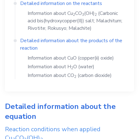
Detailed information on the reactants
Information about
Cu
CO
(OH)
(Carbonic
2
3
2
acid bis(hydroxycopper(II)) salt; Malachitum;
Rivotite; Rokusyo; Malachite)
Detailed information about the products of the
reaction
Information about
CuO
(copper(ii) oxide)
Information about
H
O
(water)
2
Information about
CO
(carbon dioxide)
2
Detailed information about the
equation
Reaction conditions when applied
Cu
CO
(OH)