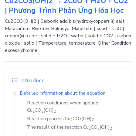
Cu2CO3(OH)2 → 2CuO + H2O + CO2
| Phương Trình Phản Ứng Hóa Học
Cu2CO3(OH)2 | Carbonic acid bis(hydroxycopper(II)) salt;
Malachitum; Rivotite; Rokusyo; Malachite | solid = CuO |
copper(ii) oxide | solid + H2O | water | solid + CO2 | carbon
dioxide | solid | Temperature: temperature, Other Condition
excess chlorine
Introduce
Detailed information about the equation
Reaction conditions when applied
Cu
CO
(OH)
2
3
2
Reaction process
Cu
CO
(OH)
2
3
2
The result of the reaction
Cu
CO
(OH)
2
3
2