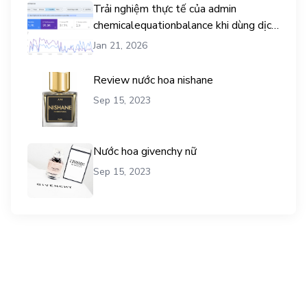
Trải nghiệm thực tế của admin
chemicalequationbalance khi dùng dịch
vụ mua traffic user
Jan 21, 2026
Review nước hoa nishane
Sep 15, 2023
Nước hoa givenchy nữ
Sep 15, 2023