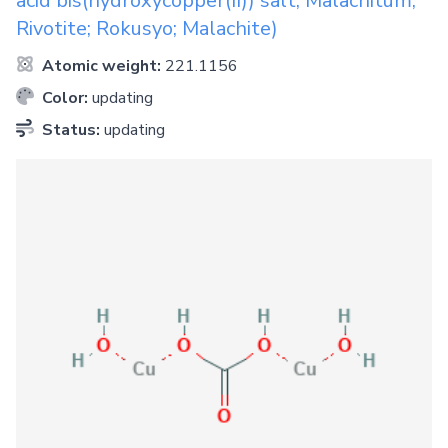
acid bis(hydroxycopper(II)) salt; Malachitum;
Rivotite; Rokusyo; Malachite)
Atomic weight:
221.1156
Color:
updating
Status:
updating