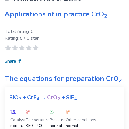
Applications of in practice
CrO
2
Total rating:
0
Rating:
5
/ 5 star
Share
The equations for preparation
CrO
2
+
+
SiO
CrF
→
CrO
SiF
2
4
2
4
Catalyst
Temperature
Pressure
Other conditions
normal
350 - 400
normal
normal