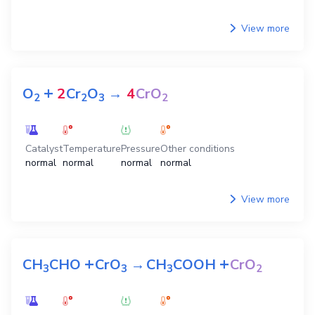
View more
+
O
2
Cr
O
→
4
CrO
2
2
3
2
Catalyst
Temperature
Pressure
Other conditions
normal
normal
normal
normal
View more
+
+
CH
CHO
CrO
→
CH
COOH
CrO
3
3
3
2