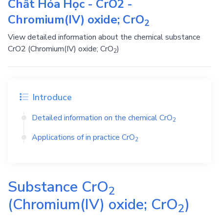
Chất Hóa Học - CrO2 -
Chromium(IV) oxide; CrO
2
View detailed information about the chemical substance
CrO2 (Chromium(IV) oxide; CrO
)
2
Introduce
Detailed information on the chemical
CrO
2
Applications of in practice
CrO
2
Substance
CrO
2
(Chromium(IV) oxide; CrO
)
2