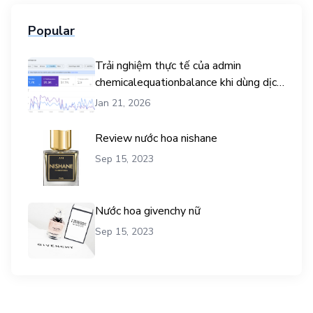
Popular
Trải nghiệm thực tế của admin
chemicalequationbalance khi dùng dịch
vụ mua traffic user
Jan 21, 2026
Review nước hoa nishane
Sep 15, 2023
Nước hoa givenchy nữ
Sep 15, 2023