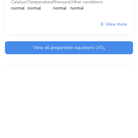
Catalyst
Temperature
Pressure
Other conditions
normal
normal
normal
normal
View more
View all preparation equations
CrO
2