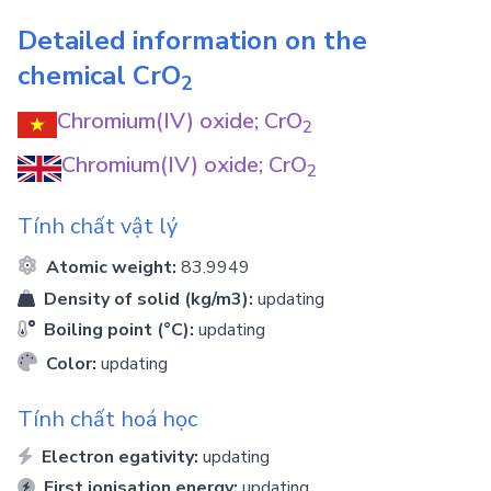
Detailed information on the
chemical
CrO
2
Chromium(IV) oxide; CrO
2
Chromium(IV) oxide; CrO
2
Tính chất vật lý
Atomic weight:
83.9949
Density of solid (kg/m3):
updating
Boiling point (°C):
updating
Color:
updating
Tính chất hoá học
Electron egativity:
updating
First ionisation energy:
updating