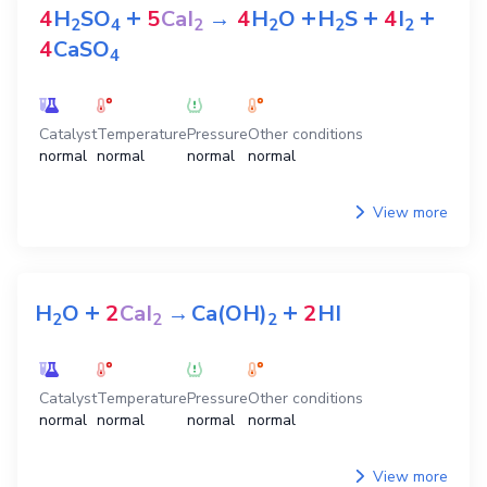
+
+
+
+
4
H
SO
5
CaI
→
4
H
O
H
S
4
I
2
4
2
2
2
2
4
CaSO
4
Catalyst
Temperature
Pressure
Other conditions
normal
normal
normal
normal
View more
+
+
H
O
2
CaI
→
Ca(OH)
2
HI
2
2
2
Catalyst
Temperature
Pressure
Other conditions
normal
normal
normal
normal
View more