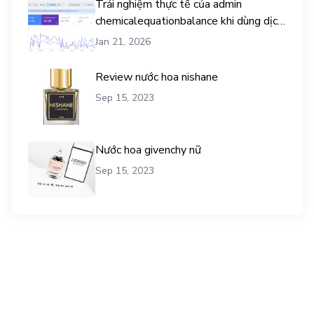
Trải nghiệm thực tế của admin
chemicalequationbalance khi dùng dịch
vụ mua traffic user
Jan 21, 2026
Review nước hoa nishane
Sep 15, 2023
Nước hoa givenchy nữ
Sep 15, 2023