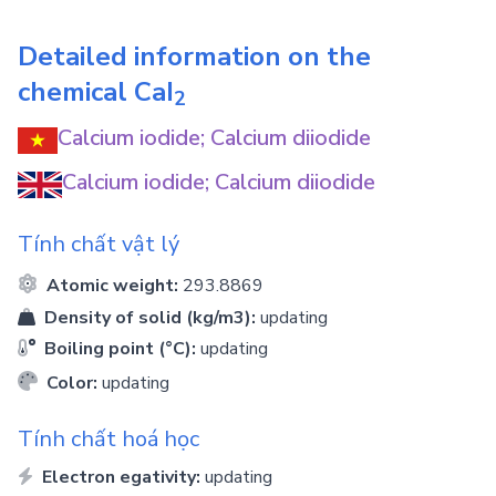
Detailed information on the
chemical
CaI
2
Calcium iodide; Calcium diiodide
Calcium iodide; Calcium diiodide
Tính chất vật lý
Atomic weight:
293.8869
Density of solid (kg/m3):
updating
Boiling point (°C):
updating
Color:
updating
Tính chất hoá học
Electron egativity:
updating