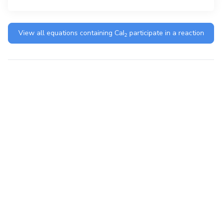
View all equations containing
CaI
participate in a reaction
2