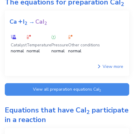
The equations for preparation
CaI
2
+
Ca
I
→
CaI
2
2
Catalyst
Temperature
Pressure
Other conditions
normal
normal
normal
normal
View more
View all preparation equations
CaI
2
Equations that have
CaI
participate
2
in a reaction