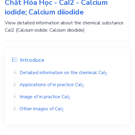
Chất Hóa Học - CaI2 - Calcium
iodide; Calcium diiodide
View detailed information about the chemical substance
CaI2 (Calcium iodide; Calcium diiodide)
Introduce
Detailed information on the chemical
CaI
2
Applications of in practice
CaI
2
Image of in practice
CaI
2
Other images of
CaI
2