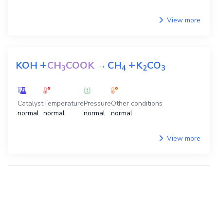
View more
+
+
KOH
CH
COOK
→
CH
K
CO
3
4
2
3
Catalyst
Temperature
Pressure
Other conditions
normal
normal
normal
normal
View more