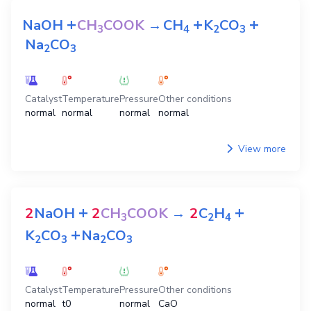
+
+
+
NaOH
CH
COOK
→
CH
K
CO
3
4
2
3
Na
CO
2
3
Catalyst
Temperature
Pressure
Other conditions
normal
normal
normal
normal
View more
+
+
2
NaOH
2
CH
COOK
→
2
C
H
3
2
4
+
K
CO
Na
CO
2
3
2
3
Catalyst
Temperature
Pressure
Other conditions
normal
t0
normal
CaO