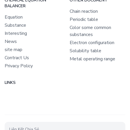
CHEMICAL EQUATION
OTHER DOCUMENT
BALANCER
Chain reaction
Equation
Periodic table
Substance
Color some common
Interesting
substances
News
Electron configuration
site map
Solubility table
Contract Us
Metal operating range
Privacy Policy
LINKS
Liên Kết Chia Sẻ