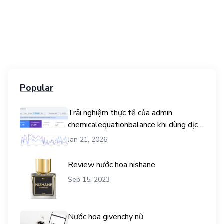
Popular
Trải nghiệm thực tế của admin
chemicalequationbalance khi dùng dịch
vụ mua traffic user
Jan 21, 2026
Review nước hoa nishane
Sep 15, 2023
Nước hoa givenchy nữ