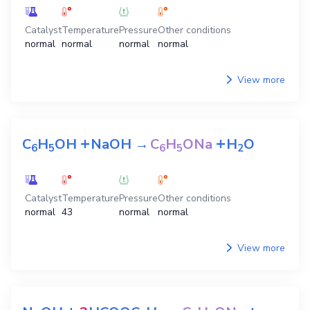
Catalyst
Temperature
Pressure
Other conditions
normal
normal
normal
normal
View more
+
+
C
H
OH
NaOH
→
C
H
ONa
H
O
6
5
6
5
2
Catalyst
Temperature
Pressure
Other conditions
normal
43
normal
normal
View more