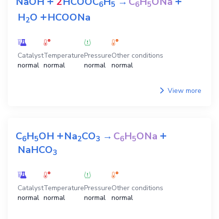
+
+
NaOH
2
HCOOC
H
→
C
H
ONa
6
5
6
5
+
H
O
HCOONa
2
Catalyst
Temperature
Pressure
Other conditions
normal
normal
normal
normal
View more
+
+
C
H
OH
Na
CO
→
C
H
ONa
6
5
2
3
6
5
NaHCO
3
Catalyst
Temperature
Pressure
Other conditions
normal
normal
normal
normal