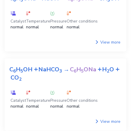
Catalyst
Temperature
Pressure
Other conditions
normal
normal
normal
normal
View more
+
+
+
C
H
OH
NaHCO
→
C
H
ONa
H
O
6
5
3
6
5
2
CO
2
Catalyst
Temperature
Pressure
Other conditions
normal
normal
normal
normal
View more