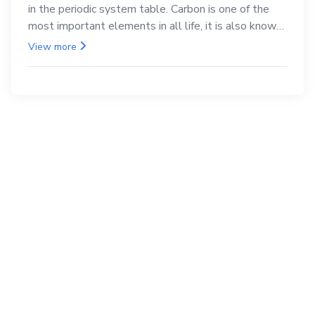
in the periodic system table. Carbon is one of the
most important elements in all life, it is also known
as the back.
View more