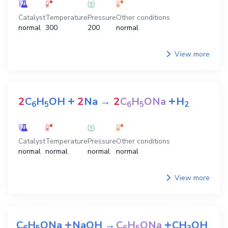
Catalyst
Temperature
Pressure
Other conditions
normal
300
200
normal
View more
+
+
2
C
H
OH
2
Na
→
2
C
H
ONa
H
6
5
6
5
2
Catalyst
Temperature
Pressure
Other conditions
normal
normal
normal
normal
View more
+
+
C
H
ONa
NaOH
→
C
H
ONa
CH
OH
6
5
6
5
3