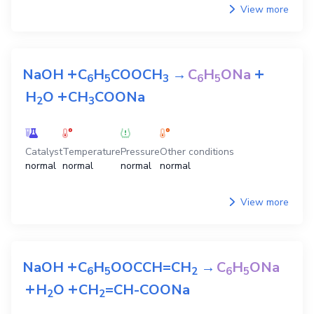
View more
+
+
NaOH
C
H
COOCH
→
C
H
ONa
6
5
3
6
5
+
H
O
CH
COONa
2
3
Catalyst
Temperature
Pressure
Other conditions
normal
normal
normal
normal
View more
+
NaOH
C
H
OOCCH=CH
→
C
H
ONa
6
5
2
6
5
+
+
H
O
CH
=CH-COONa
2
2