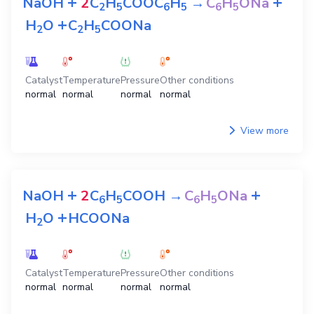
+
+
NaOH
2
C
H
COOC
H
→
C
H
ONa
2
5
6
5
6
5
+
H
O
C
H
COONa
2
2
5
Catalyst
Temperature
Pressure
Other conditions
normal
normal
normal
normal
View more
+
+
NaOH
2
C
H
COOH
→
C
H
ONa
6
5
6
5
+
H
O
HCOONa
2
Catalyst
Temperature
Pressure
Other conditions
normal
normal
normal
normal