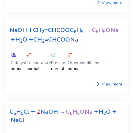
View more
+
NaOH
CH
=CHCOOC
H
→
C
H
ONa
2
6
5
6
5
+
+
H
O
CH
=CHCOONa
2
2
Catalyst
Temperature
Pressure
Other conditions
normal
normal
normal
normal
View more
+
+
+
C
H
Cl
2
NaOH
→
C
H
ONa
H
O
6
5
6
5
2
NaCl