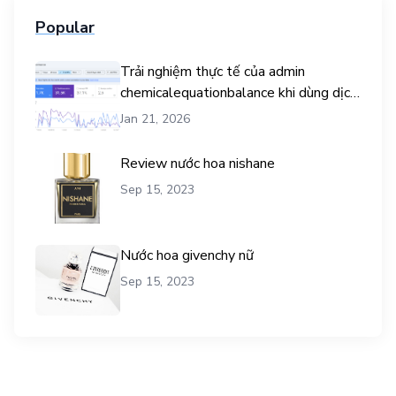
Popular
Trải nghiệm thực tế của admin
chemicalequationbalance khi dùng dịch
vụ mua traffic user
Jan 21, 2026
Review nước hoa nishane
Sep 15, 2023
Nước hoa givenchy nữ
Sep 15, 2023