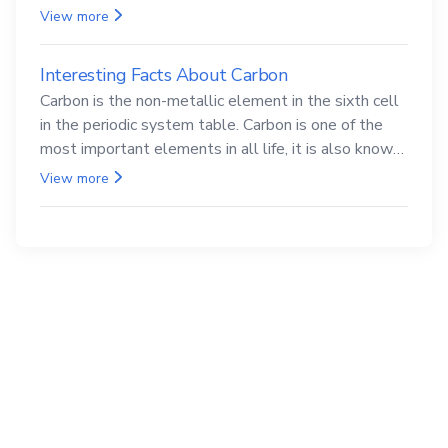
compounds are both carcinogenic.
View more
Interesting Facts About Carbon
Carbon is the non-metallic element in the sixth cell
in the periodic system table. Carbon is one of the
most important elements in all life, it is also known
as the back.
View more