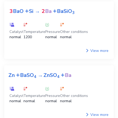
+
+
3
BaO
Si
→
2
Ba
BaSiO
3
Catalyst
Temperature
Pressure
Other conditions
normal
1200
normal
normal
View more
+
+
Zn
BaSO
→
ZnSO
Ba
4
4
Catalyst
Temperature
Pressure
Other conditions
normal
normal
normal
normal
View more