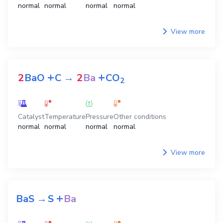
normal
normal
normal
normal
View more
+
+
2
BaO
C
→
2
Ba
CO
2
Catalyst
Temperature
Pressure
Other conditions
normal
normal
normal
normal
View more
+
BaS
→
S
Ba