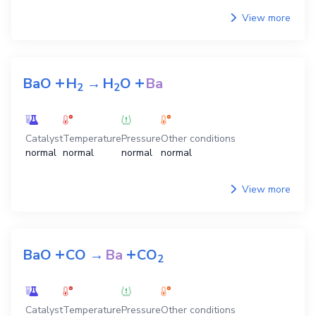
View more
+
+
BaO
H
→
H
O
Ba
2
2
Catalyst
Temperature
Pressure
Other conditions
normal
normal
normal
normal
View more
+
+
BaO
CO
→
Ba
CO
2
Catalyst
Temperature
Pressure
Other conditions