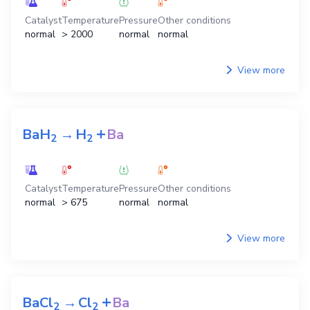
Catalyst
Temperature
Pressure
Other conditions
normal
> 2000
normal
normal
View more
+
BaH
→
H
Ba
2
2
Catalyst
Temperature
Pressure
Other conditions
normal
> 675
normal
normal
View more
+
BaCl
→
Cl
Ba
2
2