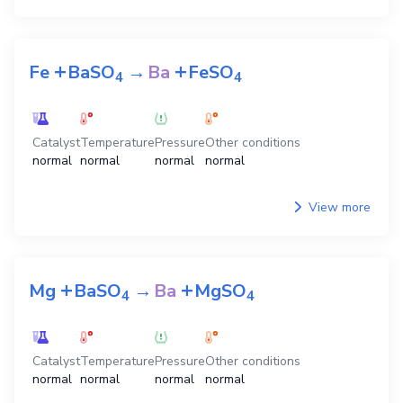
+
+
Fe
BaSO
→
Ba
FeSO
4
4
Catalyst
Temperature
Pressure
Other conditions
normal
normal
normal
normal
View more
+
+
Mg
BaSO
→
Ba
MgSO
4
4
Catalyst
Temperature
Pressure
Other conditions
normal
normal
normal
normal