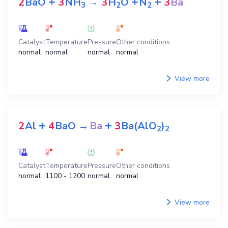
+
+
+
2
BaO
3
NH
→
3
H
O
N
3
Ba
3
2
2
Catalyst
Temperature
Pressure
Other conditions
normal
normal
normal
normal
View more
+
+
2
Al
4
BaO
→
Ba
3
Ba(AlO
)
2
2
Catalyst
Temperature
Pressure
Other conditions
normal
1100 - 1200
normal
normal
View more