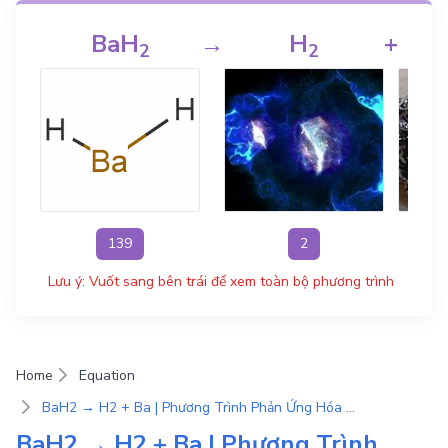
BaH
→
H
+
2
2
139
2
Lưu ý: Vuốt sang bên trái để xem toàn bộ phương trình
Home
Equation
BaH2 → H2 + Ba | Phương Trình Phản Ứng Hóa Học
BaH2 → H2 + Ba | Phương Trình