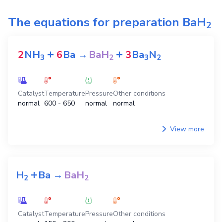
The equations for preparation
BaH
2
+
+
2
NH
6
Ba
→
BaH
3
Ba
N
3
2
3
2
Catalyst
Temperature
Pressure
Other conditions
normal
600 - 650
normal
normal
View more
+
H
Ba
→
BaH
2
2
Catalyst
Temperature
Pressure
Other conditions