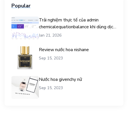
Popular
Trải nghiệm thực tế của admin
chemicalequationbalance khi dùng dịch
vụ mua traffic user
Jan 21, 2026
Review nước hoa nishane
Sep 15, 2023
Nước hoa givenchy nữ
Sep 15, 2023