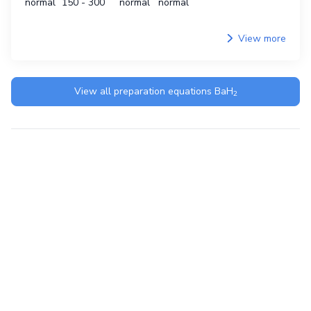
normal
150 - 300
normal
normal
View more
View all preparation equations
BaH
2