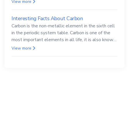
compounds are both carcinogenic.
View more
Interesting Facts About Carbon
Carbon is the non-metallic element in the sixth cell
in the periodic system table. Carbon is one of the
most important elements in all life, it is also known
as the back.
View more