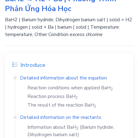
Phản Ứng Hóa Học
BaH2 | Barium hydride; Dihydrogen barium salt | solid = H2
| hydrogen | solid + Ba | barium | solid | Temperature:
temperature, Other Condition excess chlorine
Introduce
Detailed information about the equation
Reaction conditions when applied
BaH
2
Reaction process
BaH
2
The result of the reaction
BaH
2
Detailed information on the reactants
Information about
BaH
(Barium hydride;
2
Dihydrogen barium salt)