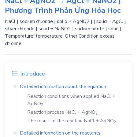
NaCl + AgNO2 → AgCl + NaNO2 |
Phương Trình Phản Ứng Hóa Học
NaCl | sodium chloride | solid + AgNO2 | | solid = AgCl |
silver chloride | solid + NaNO2 | sodium nitrite | solid |
Temperature: temperature, Other Condition excess
chlorine
Introduce
Detailed information about the equation
Reaction conditions when applied
NaCl
+
AgNO
2
Reaction process
NaCl
+
AgNO
2
The result of the reaction
NaCl
+
AgNO
2
Detailed information on the reactants