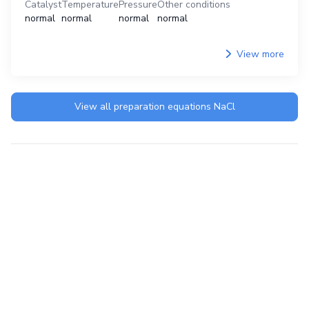
Catalyst
Temperature
Pressure
Other conditions
normal
normal
normal
normal
View more
View all preparation equations
NaCl