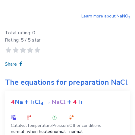
Learn more about
NaNO
2
Total rating:
0
Rating:
5
/ 5 star
Share
The equations for preparation
NaCl
+
+
4
Na
TiCl
→
NaCl
4
Ti
4
Catalyst
Temperature
Pressure
Other conditions
normal
when heated
normal
normal