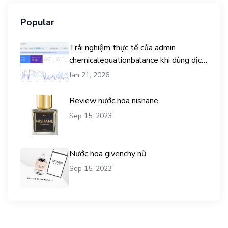
Popular
Trải nghiệm thực tế của admin
chemicalequationbalance khi dùng dịch
vụ mua traffic user
Jan 21, 2026
Review nước hoa nishane
Sep 15, 2023
Nước hoa givenchy nữ
Sep 15, 2023