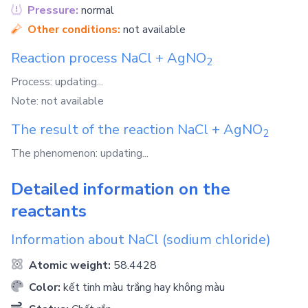
Pressure:
normal
Other conditions:
not available
Reaction process
NaCl
+
AgNO
2
Process: updating...
Note: not available
The result of the reaction
NaCl
+
AgNO
2
The phenomenon: updating...
Detailed information on the
reactants
Information about
NaCl
(sodium chloride)
Atomic weight:
58.4428
Color:
kết tinh màu trắng hay không màu