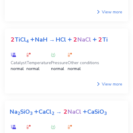
View more
+
+
+
2
TiCl
NaH
→
HCl
2
NaCl
2
Ti
4
Catalyst
Temperature
Pressure
Other conditions
normal
normal
normal
normal
View more
+
+
Na
SiO
CaCl
→
2
NaCl
CaSiO
2
3
2
3