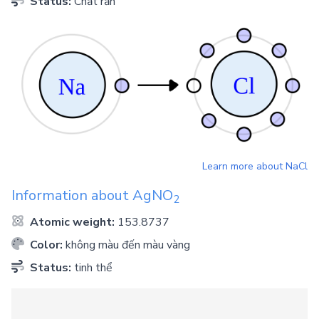
Status:
Chất rắn
Learn more about
NaCl
Information about
AgNO
2
Atomic weight:
153.8737
Color:
không màu đến màu vàng
Status:
tinh thể