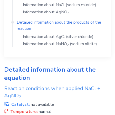
Information about
NaCl
(sodium chloride)
Information about
AgNO
2
Detailed information about the products of the
reaction
Information about
AgCl
(silver chloride)
Information about
NaNO
(sodium nitrite)
2
Detailed information about the
equation
Reaction conditions when applied
NaCl
+
AgNO
2
Catalyst:
not available
Temperature:
normal