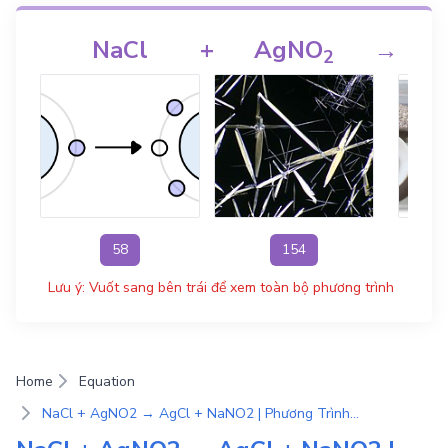
NaCl
+
AgNO
→
2
58
154
Lưu ý: Vuốt sang bên trái để xem toàn bộ phương trình
Home
Equation
NaCl + AgNO2 → AgCl + NaNO2 | Phương Trình Phản Ứng Hóa Học