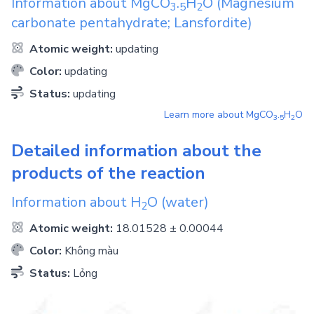
Information about
MgCO
.
H
O
(Magnesium
3
5
2
carbonate pentahydrate; Lansfordite)
Atomic weight:
updating
Color:
updating
Status:
updating
Learn more about
MgCO
.
H
O
3
5
2
Detailed information about the
products of the reaction
Information about
H
O
(water)
2
Atomic weight:
18.01528 ± 0.00044
Color:
Không màu
Status:
Lỏng