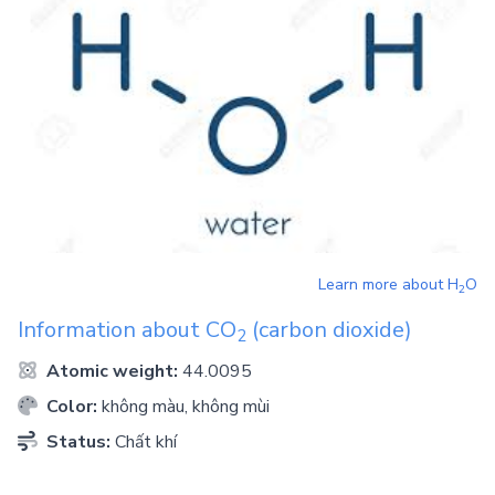
Learn more about
H
O
2
Information about
CO
(carbon dioxide)
2
Atomic weight:
44.0095
Color:
không màu, không mùi
Status:
Chất khí