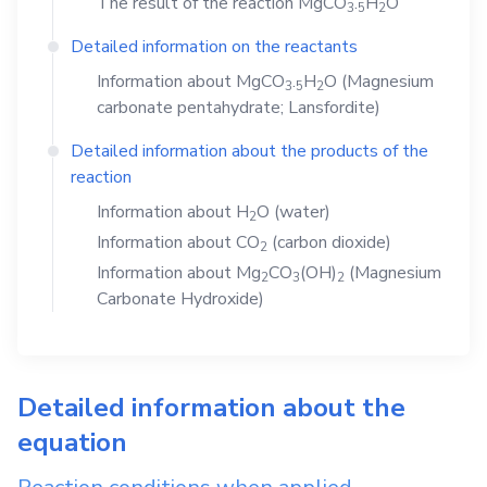
The result of the reaction
MgCO
.
H
O
3
5
2
Detailed information on the reactants
Information about
MgCO
.
H
O
(Magnesium
3
5
2
carbonate pentahydrate; Lansfordite)
Detailed information about the products of the
reaction
Information about
H
O
(water)
2
Information about
CO
(carbon dioxide)
2
Information about
Mg
CO
(OH)
(Magnesium
2
3
2
Carbonate Hydroxide)
Detailed information about the
equation