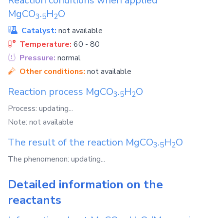
Reaction conditions when applied
MgCO
.
H
O
3
5
2
Catalyst:
not available
Temperature:
60 - 80
Pressure:
normal
Other conditions:
not available
Reaction process
MgCO
.
H
O
3
5
2
Process: updating...
Note: not available
The result of the reaction
MgCO
.
H
O
3
5
2
The phenomenon: updating...
Detailed information on the
reactants