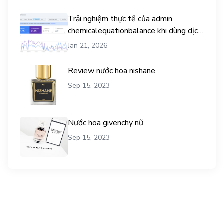
Trải nghiệm thực tế của admin
chemicalequationbalance khi dùng dịch
vụ mua traffic user
Jan 21, 2026
Review nước hoa nishane
Sep 15, 2023
Nước hoa givenchy nữ
Sep 15, 2023