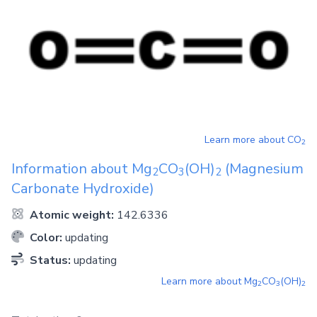
Learn more about
CO
2
Information about
Mg
CO
(OH)
(Magnesium
2
3
2
Carbonate Hydroxide)
Atomic weight:
142.6336
Color:
updating
Status:
updating
Learn more about
Mg
CO
(OH)
2
3
2