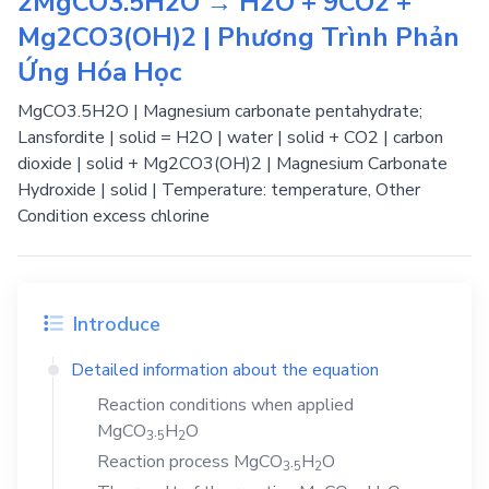
2MgCO3.5H2O → H2O + 9CO2 +
Mg2CO3(OH)2 | Phương Trình Phản
Ứng Hóa Học
MgCO3.5H2O | Magnesium carbonate pentahydrate;
Lansfordite | solid = H2O | water | solid + CO2 | carbon
dioxide | solid + Mg2CO3(OH)2 | Magnesium Carbonate
Hydroxide | solid | Temperature: temperature, Other
Condition excess chlorine
Introduce
Detailed information about the equation
Reaction conditions when applied
MgCO
.
H
O
3
5
2
Reaction process
MgCO
.
H
O
3
5
2