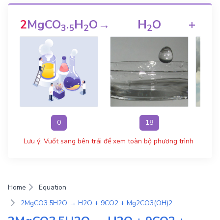
2
MgCO
.
H
O
→
H
O
+
3
5
2
2
0
18
Lưu ý: Vuốt sang bên trái để xem toàn bộ phương trình
Home
Equation
2MgCO3.5H2O → H2O + 9CO2 + Mg2CO3(OH)2 | Phương Trình Phản Ứng Hóa Học