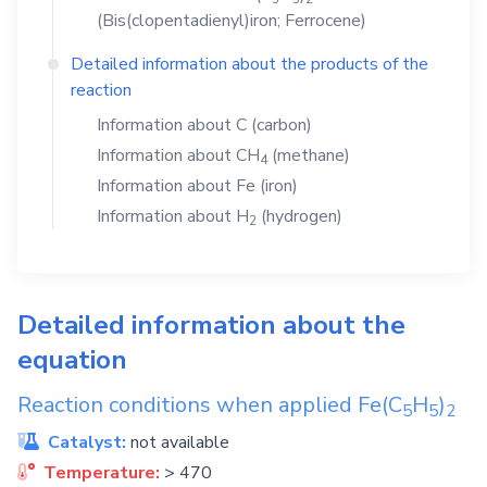
(Bis(clopentadienyl)iron; Ferrocene)
Detailed information about the products of the
reaction
Information about
C
(carbon)
Information about
CH
(methane)
4
Information about
Fe
(iron)
Information about
H
(hydrogen)
2
Detailed information about the
equation
Reaction conditions when applied
Fe(C
H
)
5
5
2
Catalyst:
not available
Temperature:
> 470