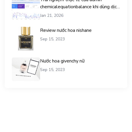
chemicalequationbalance khi dùng dịch
vụ mua traffic user
Jan 21, 2026
Review nước hoa nishane
Sep 15, 2023
Nước hoa givenchy nữ
Sep 15, 2023