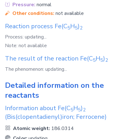
Pressure:
normal
Other conditions:
not available
Reaction process
Fe(C
H
)
5
5
2
Process: updating...
Note: not available
The result of the reaction
Fe(C
H
)
5
5
2
The phenomenon: updating...
Detailed information on the
reactants
Information about
Fe(C
H
)
5
5
2
(Bis(clopentadienyl)iron; Ferrocene)
Atomic weight:
186.0314
Color:
updating