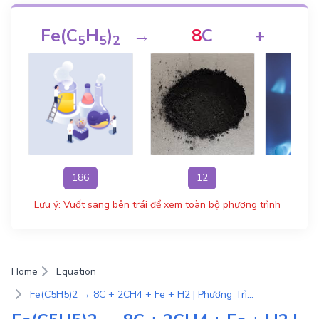
Fe(C
H
)
→
8
C
+
2
C
5
5
2
186
12
1
Lưu ý: Vuốt sang bên trái để xem toàn bộ phương trình
Home
Equation
Fe(C5H5)2 → 8C + 2CH4 + Fe + H2 | Phương Trình Phản Ứng Hóa Học