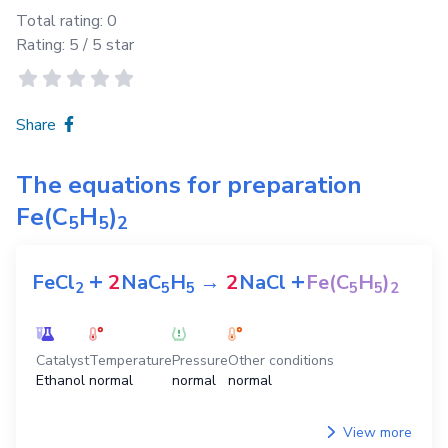
Total rating:
0
Rating:
5
/ 5 star
Share
The equations for preparation
Fe(C
H
)
5
5
2
+
+
FeCl
2
NaC
H
→
2
NaCl
Fe(C
H
)
2
5
5
5
5
2
Catalyst
Temperature
Pressure
Other conditions
Ethanol
normal
normal
normal
View more