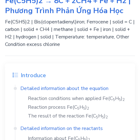
Fe(C5H5)2 → 8C + 2CH4 + Fe + H2 |
Phương Trình Phản Ứng Hóa Học
Fe(C5H5)2 | Bis(clopentadienyl)iron; Ferrocene | solid = C |
carbon | solid + CH4 | methane | solid + Fe | iron | solid +
H2 | hydrogen | solid | Temperature: temperature, Other
Condition excess chlorine
Introduce
Detailed information about the equation
Reaction conditions when applied
Fe(C
H
)
5
5
2
Reaction process
Fe(C
H
)
5
5
2
The result of the reaction
Fe(C
H
)
5
5
2
Detailed information on the reactants
Information about
Fe(C
H
)
5
5
2