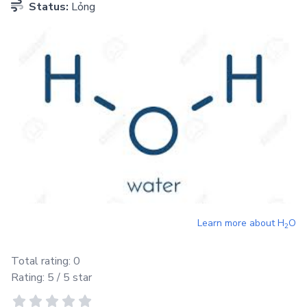
Status:
Lỏng
Learn more about
H
O
2
Total rating:
0
Rating:
5
/ 5 star