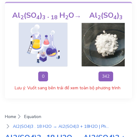
Al
(SO
)
.
H
O
→
Al
(SO
)
+
2
4
3
1
8
2
2
4
3
0
342
Lưu ý: Vuốt sang bên trái để xem toàn bộ phương trình
Home
Equation
Al2(SO4)3 . 18 H2O → Al2(SO4)3 + 18H2O | Phương Trình Phản Ứng Hóa Học