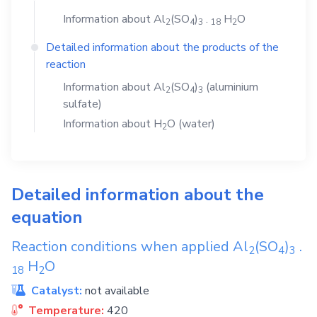
Information about
Al
(SO
)
.
H
O
2
4
3
1
8
2
Detailed information about the products of the
reaction
Information about
Al
(SO
)
(aluminium
2
4
3
sulfate)
Information about
H
O
(water)
2
Detailed information about the
equation
Reaction conditions when applied
Al
(SO
)
.
2
4
3
H
O
1
8
2
Catalyst:
not available
Temperature:
420