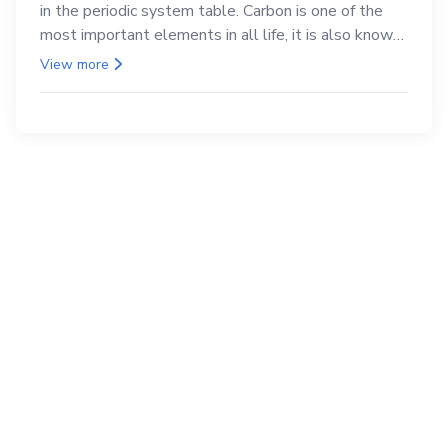
in the periodic system table. Carbon is one of the
most important elements in all life, it is also known
as the back.
View more