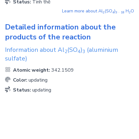
Status:
Tinh thể
Learn more about
Al
(SO
)
.
H
O
2
4
3
1
8
2
Detailed information about the
products of the reaction
Information about
Al
(SO
)
(aluminium
2
4
3
sulfate)
Atomic weight:
342.1509
Color:
updating
Status:
updating