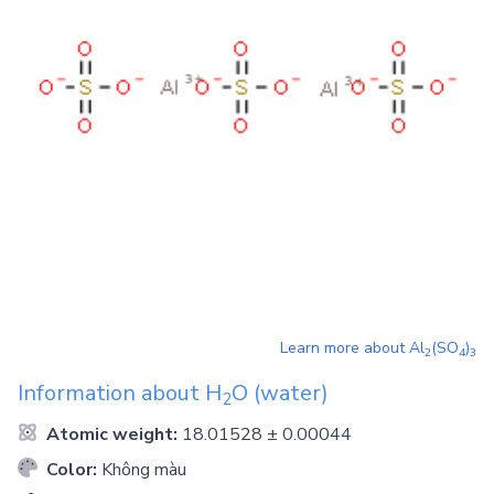
Learn more about
Al
(SO
)
2
4
3
Information about
H
O
(water)
2
Atomic weight:
18.01528 ± 0.00044
Color:
Không màu