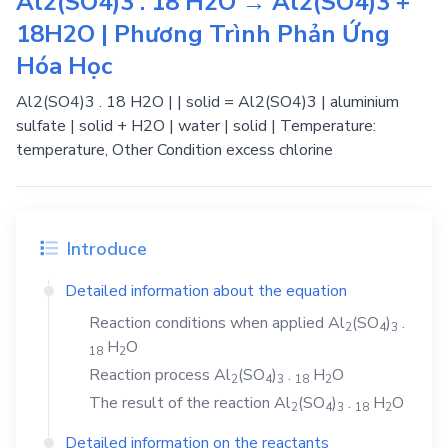
Al2(SO4)3 . 18 H2O → Al2(SO4)3 +
18H2O | Phương Trình Phản Ứng
Hóa Học
Al2(SO4)3 . 18 H2O | | solid = Al2(SO4)3 | aluminium
sulfate | solid + H2O | water | solid | Temperature:
temperature, Other Condition excess chlorine
Introduce
Detailed information about the equation
Reaction conditions when applied
Al
(SO
)
.
2
4
3
H
O
1
8
2
Reaction process
Al
(SO
)
.
H
O
2
4
3
1
8
2
The result of the reaction
Al
(SO
)
.
H
O
2
4
3
1
8
2
Detailed information on the reactants