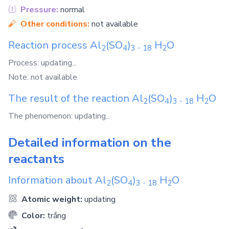
Pressure:
normal
Other conditions:
not available
Reaction process
Al
(SO
)
.
H
O
2
4
3
1
8
2
Process: updating...
Note: not available
The result of the reaction
Al
(SO
)
.
H
O
2
4
3
1
8
2
The phenomenon: updating...
Detailed information on the
reactants
Information about
Al
(SO
)
.
H
O
2
4
3
1
8
2
Atomic weight:
updating
Color:
trắng