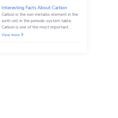
Interesting Facts About Carbon
Carbon is the non-metallic element in the
sixth cell in the periodic system table.
Carbon is one of the most important
elements in all life, it is also known as the
View more
back.