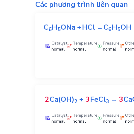
Các phương trình liên quan
C
H
ONa
+
HCl
C
H
OH
→
6
5
6
5
Catalyst
Temperature
Pressure
Othe
normal
normal
normal
norm
2
Ca(OH)
+
3
FeCl
3
Ca
→
2
3
Catalyst
Temperature
Pressure
Othe
normal
normal
normal
norm