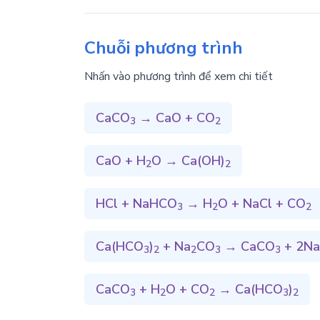
Chuỗi phương trình
Nhấn vào phương trình để xem chi tiết
CaCO
→
CaO
+
CO
3
2
CaO
+
H
O
→
Ca(OH)
2
2
HCl
+
NaHCO
→
H
O
+
NaCl
+
CO
3
2
2
Ca(HCO
)
+
Na
CO
→
CaCO
+ 2
N
3
2
2
3
3
CaCO
+
H
O
+
CO
→
Ca(HCO
)
3
2
2
3
2