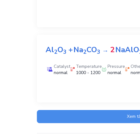
Al
O
+
Na
CO
2
NaAlO
→
2
3
2
3
Catalyst
Temperature
Pressure
Othe
normal
1000 - 1200
normal
norm
Xem tấ