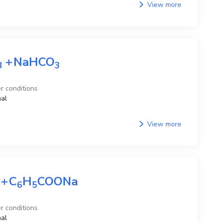
View more
+
NaHCO
3
3
r conditions
al
View more
+
C
H
COONa
6
5
r conditions
al