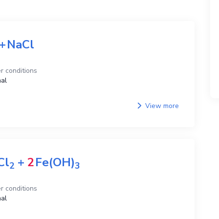
+
NaCl
r conditions
al
View more
Cl
+
2
Fe(OH)
2
3
r conditions
al