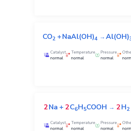
CO
+
NaAl(OH)
Al(OH)
→
2
4
Catalyst
Temperature
Pressure
Othe
normal
normal
normal
norm
2
Na
+
2
C
H
COOH
2
H
→
6
5
2
Catalyst
Temperature
Pressure
Othe
normal
normal
normal
norm