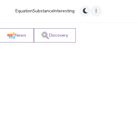
Equation
Substance
Interesting
News
Discovery