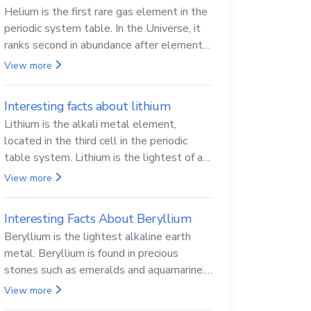
Helium is the first rare gas element in the
periodic system table. In the Universe, it
ranks second in abundance after elemental
hydrogen.
View more
Interesting facts about lithium
Lithium is the alkali metal element,
located in the third cell in the periodic
table system. Lithium is the lightest of all
solid metals and can cut a knife.
View more
Interesting Facts About Beryllium
Beryllium is the lightest alkaline earth
metal. Beryllium is found in precious
stones such as emeralds and aquamarine.
Beryllium and its compounds are both
View more
carcinogenic.