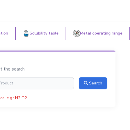
ation
Solubility table
Metal operating range
rt the search
Search
ce, e.g.: H2 O2