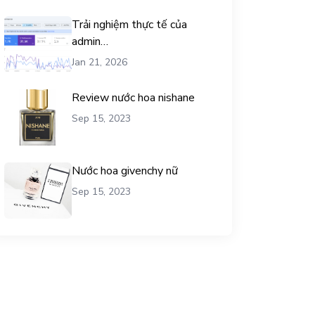
Trải nghiệm thực tế của
admin
chemicalequationbalance khi
Jan 21, 2026
dùng dịch vụ mua traffic user
Review nước hoa nishane
Sep 15, 2023
Nước hoa givenchy nữ
Sep 15, 2023