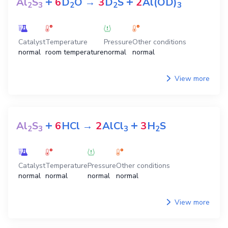
+
+
Al
S
6
D
O
→
3
D
S
2
Al(OD)
2
3
2
2
3
Catalyst
Temperature
Pressure
Other conditions
normal
room temperature
normal
normal
View more
+
+
Al
S
6
HCl
→
2
AlCl
3
H
S
2
3
3
2
Catalyst
Temperature
Pressure
Other conditions
normal
normal
normal
normal
View more