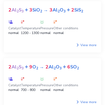
+
+
2
Al
S
3
SiO
→
3
Al
O
2
SiS
2
3
2
2
3
2
Catalyst
Temperature
Pressure
Other conditions
normal
1200 - 1300
normal
normal
View more
+
+
2
Al
S
9
O
→
2
Al
O
6
SO
2
3
2
2
3
2
Catalyst
Temperature
Pressure
Other conditions
normal
700 - 800
normal
normal
View more