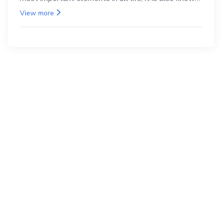
as the back.
View more