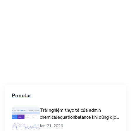
Popular
Trải nghiệm thực tế của admin
chemicalequationbalance khi dùng dịch
vụ mua traffic user
Jan 21, 2026