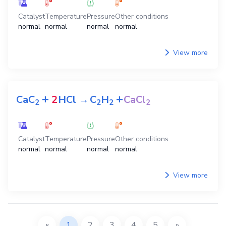
Catalyst
Temperature
Pressure
Other conditions
normal
normal
normal
normal
View more
+
+
CaC
2
HCl
→
C
H
CaCl
2
2
2
2
Catalyst
Temperature
Pressure
Other conditions
normal
normal
normal
normal
View more
«
1
2
3
4
5
»