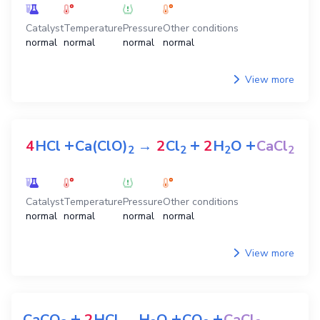
Catalyst
Temperature
Pressure
Other conditions
normal
normal
normal
normal
View more
+
+
+
4
HCl
Ca(ClO)
→
2
Cl
2
H
O
CaCl
2
2
2
2
Catalyst
Temperature
Pressure
Other conditions
normal
normal
normal
normal
View more
+
+
+
CaCO
2
HCl
→
H
O
CO
CaCl