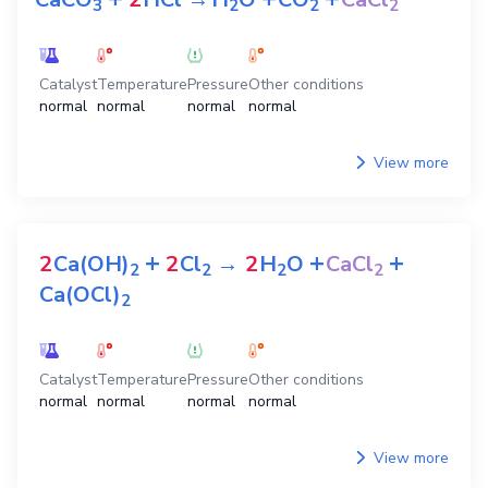
3
2
2
2
Catalyst
Temperature
Pressure
Other conditions
normal
normal
normal
normal
View more
+
+
+
2
Ca(OH)
2
Cl
→
2
H
O
CaCl
2
2
2
2
Ca(OCl)
2
Catalyst
Temperature
Pressure
Other conditions
normal
normal
normal
normal
View more