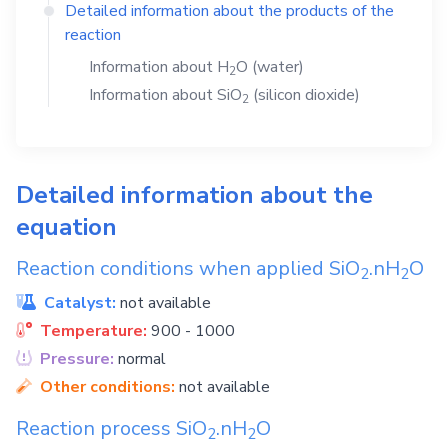
Detailed information about the products of the
reaction
Information about
H
O
(water)
2
Information about
SiO
(silicon dioxide)
2
Detailed information about the
equation
Reaction conditions when applied
SiO
.nH
O
2
2
Catalyst:
not available
Temperature:
900 - 1000
Pressure:
normal
Other conditions:
not available
Reaction process
SiO
.nH
O
2
2