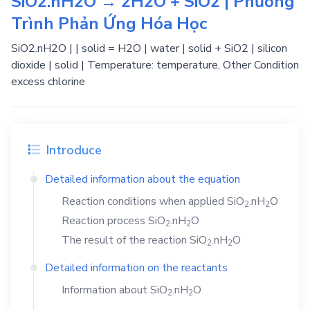
SiO2.nH2O → 2H2O + SiO2 | Phương
Trình Phản Ứng Hóa Học
SiO2.nH2O | | solid = H2O | water | solid + SiO2 | silicon
dioxide | solid | Temperature: temperature, Other Condition
excess chlorine
Introduce
Detailed information about the equation
Reaction conditions when applied
SiO
.nH
O
2
2
Reaction process
SiO
.nH
O
2
2
The result of the reaction
SiO
.nH
O
2
2
Detailed information on the reactants
Information about
SiO
.nH
O
2
2