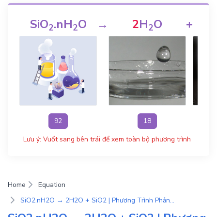
SiO
.nH
O
→
2
H
O
+
2
2
2
92
18
Lưu ý: Vuốt sang bên trái để xem toàn bộ phương trình
Home
Equation
SiO2.nH2O → 2H2O + SiO2 | Phương Trình Phản Ứng Hóa Học