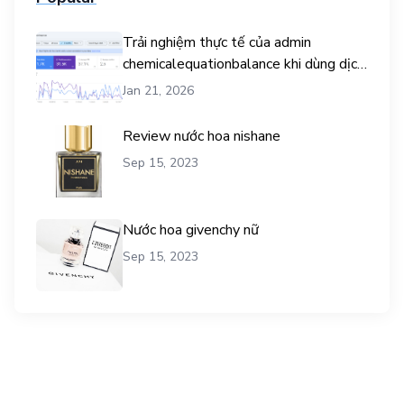
Trải nghiệm thực tế của admin
chemicalequationbalance khi dùng dịch
vụ mua traffic user
Jan 21, 2026
Review nước hoa nishane
Sep 15, 2023
Nước hoa givenchy nữ
Sep 15, 2023