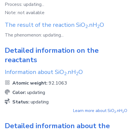
Process: updating...
Note: not available
The result of the reaction
SiO
.nH
O
2
2
The phenomenon: updating...
Detailed information on the
reactants
Information about
SiO
.nH
O
2
2
Atomic weight:
92.1063
Color:
updating
Status:
updating
Learn more about
SiO
.nH
O
2
2
Detailed information about the