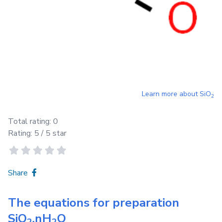
Learn more about
SiO
2
Total rating:
0
Rating:
5
/ 5 star
Share
The equations for preparation
SiO
.nH
O
2
2