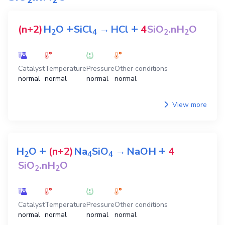
+
+
(n+2)
H
O
SiCl
→
HCl
4
SiO
.nH
O
2
4
2
2
Catalyst
Temperature
Pressure
Other conditions
normal
normal
normal
normal
View more
+
+
H
O
(n+2)
Na
SiO
→
NaOH
4
2
4
4
SiO
.nH
O
2
2
Catalyst
Temperature
Pressure
Other conditions
normal
normal
normal
normal