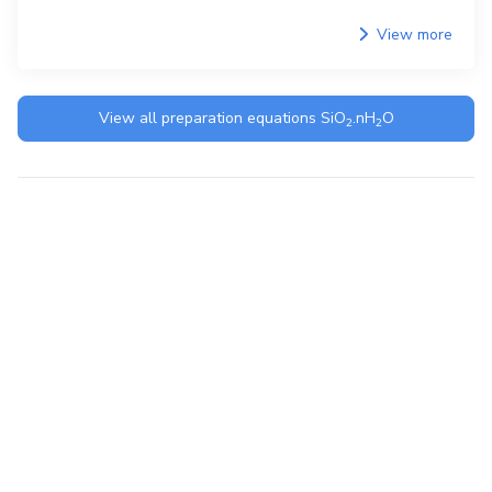
View more
View all preparation equations
SiO
.nH
O
2
2