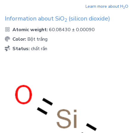
Learn more about
H
O
2
Information about
SiO
(silicon dioxide)
2
Atomic weight:
60.08430 ± 0.00090
Color:
Bột trắng
Status:
chất rắn