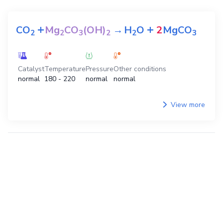
+
+
CO
Mg
CO
(OH)
→
H
O
2
MgCO
2
2
3
2
2
3
Catalyst
Temperature
Pressure
Other conditions
normal
180 - 220
normal
normal
View more