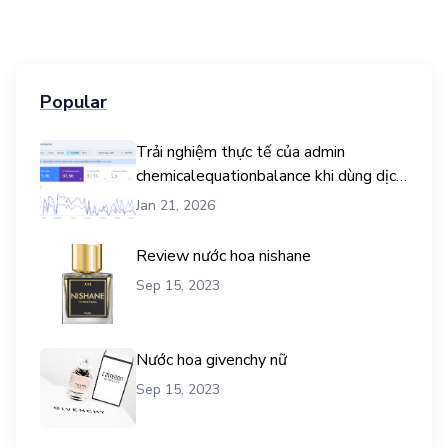
Popular
Trải nghiệm thực tế của admin
chemicalequationbalance khi dùng dịch
vụ mua traffic user
Jan 21, 2026
Review nước hoa nishane
Sep 15, 2023
Nước hoa givenchy nữ
Sep 15, 2023