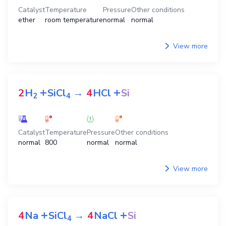
Catalyst
Temperature
Pressure
Other conditions
ether
room temperature
normal
normal
View more
+
+
2
H
SiCl
→
4
HCl
Si
2
4
Catalyst
Temperature
Pressure
Other conditions
normal
800
normal
normal
View more
+
+
4
Na
SiCl
→
4
NaCl
Si
4