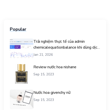
Popular
Trải nghiệm thực tế của admin
chemicalequationbalance khi dùng dịch
vụ mua traffic user
Jan 21, 2026
Review nước hoa nishane
Sep 15, 2023
Nước hoa givenchy nữ
Sep 15, 2023