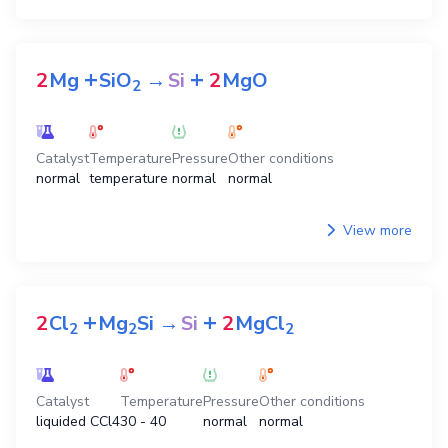
+
+
2
Mg
SiO
→
Si
2
MgO
2
Catalyst
Temperature
Pressure
Other conditions
normal
temperature
normal
normal
View more
+
+
2
Cl
Mg
Si
→
Si
2
MgCl
2
2
2
Catalyst
Temperature
Pressure
Other conditions
liquided CCl4
30 - 40
normal
normal