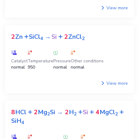
View more
+
+
2
Zn
SiCl
→
Si
2
ZnCl
4
2
Catalyst
Temperature
Pressure
Other conditions
normal
950
normal
normal
View more
+
+
+
+
8
HCl
2
Mg
Si
→
2
H
Si
4
MgCl
2
2
2
SiH
4