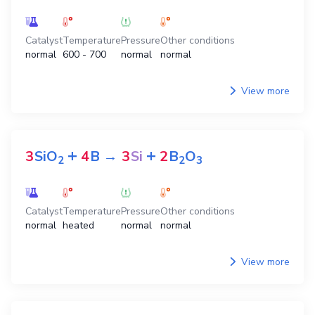
Catalyst
Temperature
Pressure
Other conditions
normal
600 - 700
normal
normal
View more
+
+
3
SiO
4
B
→
3
Si
2
B
O
2
2
3
Catalyst
Temperature
Pressure
Other conditions
normal
heated
normal
normal
View more