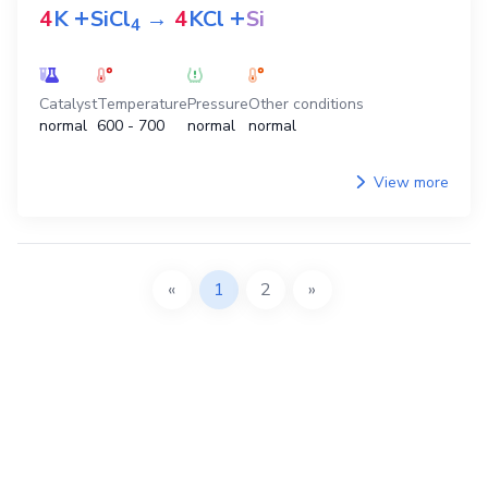
+
+
4
K
SiCl
→
4
KCl
Si
4
Catalyst
Temperature
Pressure
Other conditions
normal
600 - 700
normal
normal
View more
«
1
2
»