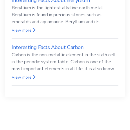
Interesting Facts About Beryllium
Beryllium is the lightest alkaline earth metal.
Beryllium is found in precious stones such as
emeralds and aquamarine. Beryllium and its
compounds are both carcinogenic.
View more
Interesting Facts About Carbon
Carbon is the non-metallic element in the sixth cell
in the periodic system table. Carbon is one of the
most important elements in all life, it is also known
as the back.
View more