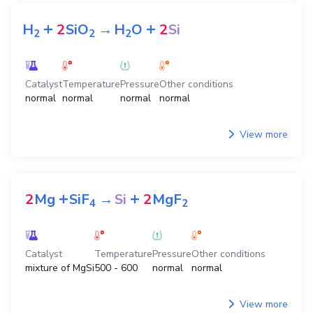
+
+
H
2
SiO
→
H
O
2
Si
2
2
2
Catalyst
Temperature
Pressure
Other conditions
normal
normal
normal
normal
View more
+
+
2
Mg
SiF
→
Si
2
MgF
4
2
Catalyst
Temperature
Pressure
Other conditions
mixture of MgSi
500 - 600
normal
normal
View more