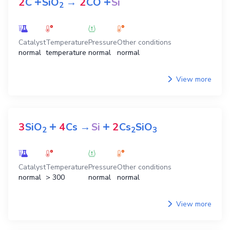
+
+
2
C
SiO
→
2
CO
Si
2
Catalyst
Temperature
Pressure
Other conditions
normal
temperature
normal
normal
View more
+
+
3
SiO
4
Cs
→
Si
2
Cs
SiO
2
2
3
Catalyst
Temperature
Pressure
Other conditions
normal
> 300
normal
normal
View more