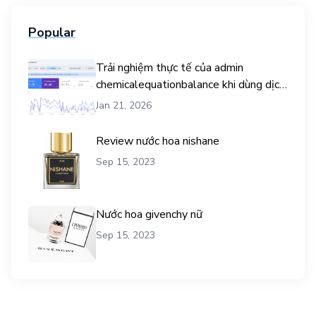
Popular
Trải nghiệm thực tế của admin
chemicalequationbalance khi dùng dịch
vụ mua traffic user
Jan 21, 2026
Review nước hoa nishane
Sep 15, 2023
Nước hoa givenchy nữ
Sep 15, 2023