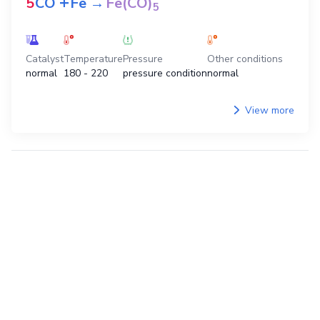
+
5
CO
Fe
→
Fe(CO)
5
Catalyst
Temperature
Pressure
Other conditions
normal
180 - 220
pressure condition
normal
View more