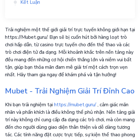
Kết Luận
Trải nghiệm một thế giới giải trí trực tuyến không giới hạn tại
https://Mubet.guru/. Bạn sẽ bị cuốn hút bởi hàng loạt trò
chơi hấp dẫn, từ casino trực tuyến cho đến thể thao và các
trò chơi điện tử đa dạng. Mỗi khoảnh khắc trên nền tảng này
đều mang đến những cơ hội chiến thắng lớn và niềm vui bất
tận, giúp bạn thỏa mãn đam mê giải trí một cách trọn vẹn
nhất. Hãy tham gia ngay để khám phá và tận hưởng!
Mubet - Trải Nghiệm Giải Trí Đỉnh Cao
Khi bạn trải nghiệm tại
https://mubet.guru/
, cảm giác mãn
nhãn và phấn khích là điều không thể phủ nhận. Nền tảng giải
trí này không chỉ cung cấp đa dạng các trò chơi, mà còn mang
đến cho người dùng giao diện thân thiện và dễ dàng tương
tác. Các tính năng đặt cược trực tiếp, sự kiện thể thao phong