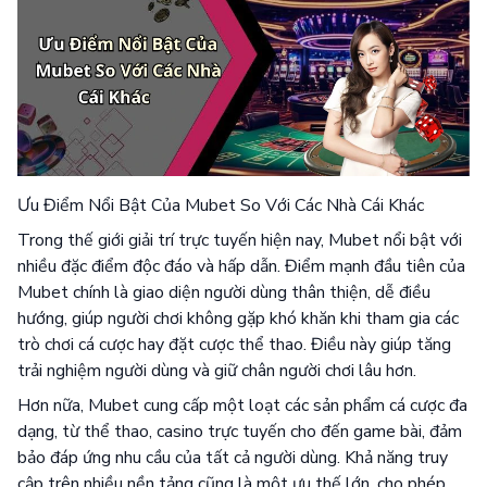
Ưu Điểm Nổi Bật Của Mubet So Với Các Nhà Cái Khác
Trong thế giới giải trí trực tuyến hiện nay, Mubet nổi bật với
nhiều đặc điểm độc đáo và hấp dẫn. Điểm mạnh đầu tiên của
Mubet chính là giao diện người dùng thân thiện, dễ điều
hướng, giúp người chơi không gặp khó khăn khi tham gia các
trò chơi cá cược hay đặt cược thể thao. Điều này giúp tăng
trải nghiệm người dùng và giữ chân người chơi lâu hơn.
Hơn nữa, Mubet cung cấp một loạt các sản phẩm cá cược đa
dạng, từ thể thao, casino trực tuyến cho đến game bài, đảm
bảo đáp ứng nhu cầu của tất cả người dùng. Khả năng truy
cập trên nhiều nền tảng cũng là một ưu thế lớn, cho phép