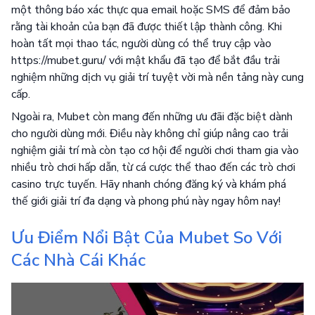
một thông báo xác thực qua email hoặc SMS để đảm bảo
rằng tài khoản của bạn đã được thiết lập thành công. Khi
hoàn tất mọi thao tác, người dùng có thể truy cập vào
https://mubet.guru/ với mật khẩu đã tạo để bắt đầu trải
nghiệm những dịch vụ giải trí tuyệt vời mà nền tảng này cung
cấp.
Ngoài ra, Mubet còn mang đến những ưu đãi đặc biệt dành
cho người dùng mới. Điều này không chỉ giúp nâng cao trải
nghiệm giải trí mà còn tạo cơ hội để người chơi tham gia vào
nhiều trò chơi hấp dẫn, từ cá cược thể thao đến các trò chơi
casino trực tuyến. Hãy nhanh chóng đăng ký và khám phá
thế giới giải trí đa dạng và phong phú này ngay hôm nay!
Ưu Điểm Nổi Bật Của Mubet So Với
Các Nhà Cái Khác