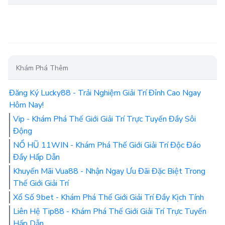
Khám Phá Thêm
Đăng Ký Lucky88 - Trải Nghiệm Giải Trí Đỉnh Cao Ngay
Hôm Nay!
Vip - Khám Phá Thế Giới Giải Trí Trực Tuyến Đầy Sôi
Động
NỔ HŨ 11WIN - Khám Phá Thế Giới Giải Trí Độc Đáo
Đầy Hấp Dẫn
Khuyến Mãi Vua88 - Nhận Ngay Ưu Đãi Đặc Biệt Trong
Thế Giới Giải Trí
Xổ Số 9bet - Khám Phá Thế Giới Giải Trí Đầy Kịch Tính
Liên Hệ Tip88 - Khám Phá Thế Giới Giải Trí Trực Tuyến
Hấp Dẫn